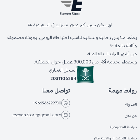
اي سفن ستور أكبر متجر شوزات في السعودية 👟
يقدّم ملابس رجالية ونسائية تناسب احتياجك اليومي، بجودة مضمونة
وأناقة دائمة ✨
من أشهر البراندات العالمية،
وسعداء بخدمة أكثر من 300,000 عميل حول المملكة.
السجل التجاري
2031106284
روابط مهمة
تواصل معنا
+966566229730
المدونة
eseven.store@gmail.com
من نحن
سياسة الخصوصية
سياسة الاستبدال والاسترجاع