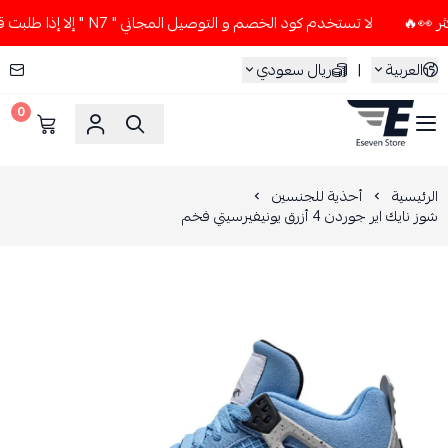
لا تستخدم كود الخصم و التوصيل المجاني " N7 " إلا إذا طلبت قطعتين أو أكثر 👀🔥
العربية
|
ريال سعودي
0
ESEVEN STORE
الرئيسية
أحذية للجنسين
شوز نايك اير جوردن 4 أزرق يونيفيرسيتي فخم