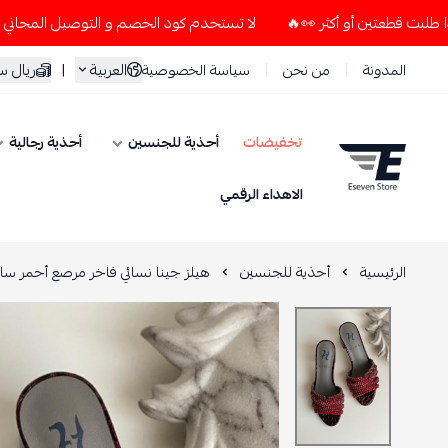
لا تستخدم كود الخصم و التوصيل المجاني " N7 " إلا إذا طلبت قطعتين أو أكثر 👀🔥
العربية
|
ريال 
المدونة
من نحن
سياسة الخصوصية
تخفيضات
أحذية للجنسين
أحذية رجالية
ESEVEN STORE
الاهداء الرقمي
الرئيسية
أحذية للجنسين
هيلز جينا نسائي فاخر مرصع أحمر سا