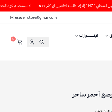
ر 👀🔥
لا تستخدم كود الخصم و التوصيل المجاني " N7 " إلا إذ
eseven.store@gmail.com
ي
الإكسسوارات
0
مرصع أحمر ساحر
هيلز جينا ,