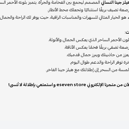
يلز جينا النسائي
المصمم ليجمع بين الفخامة والجرأة. يتميز بلونه الأحمر ال
عة تضيف بريقًا استثنائيًا وتجعلك محط الأنظار.
 هو الخيار المثالي للسهرات والمناسبات الراقية، حيث يوفر لك الراحة والجم
ت
:
ون الأحمر الساحر الذي يعكس الجمال والأنوثة.
عة تضفي بريقًا فخمًا يعكس الأناقة.
عزز من جاذبيتك ويبرز جمال قدميك.
ة توفر الراحة والدعم طوال اليوم.
سة من السحر إلى إطلالتك مع هيلز جينا الفاخر.
جرنا الإلكتروني eseven store واستمتعي بإطلالة لا تُنسى!