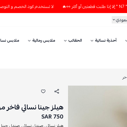
لا تستخدم كود الخصم و التوصيل المجاني " N7 " إلا إذا طلبت قطعتين أو أكث
سعودي
أحذية نسائية
الحقائب
ملابس رجالية
ملابس نسائ
حر
هيلز جينا نسائي فاخر 
750 SAR
هيلز نسائي ,
صندل نسائي ,
صندل جينا ,