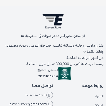
اي سفن ستور أكبر متجر شوزات في السعودية 👟
يقدّم ملابس رجالية ونسائية تناسب احتياجك اليومي، بجودة مضمونة
وأناقة دائمة ✨
من أشهر البراندات العالمية،
وسعداء بخدمة أكثر من 300,000 عميل حول المملكة.
السجل التجاري
2031106284
روابط مهمة
تواصل معنا
+966566229730
المدونة
eseven.store@gmail.com
من نحن