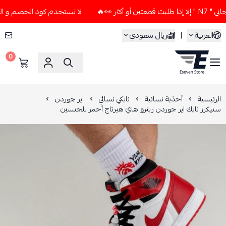
👀🔥
لا تستخدم كود الخصم و التوصيل المجاني " N7 " إلا إذا 
العربية
|
ريال سعودي
0
ESEVEN STORE
الرئيسية
أحذية نسائية
نايكي نسائي
اير جوردن
سنيكرز نايك اير جوردن ريترو هاي هيرتاج أحمر للجنسين