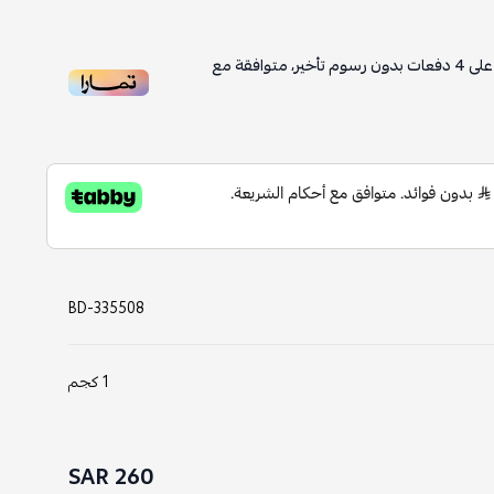
لى
4
دفعات بدون رسوم تأخير، متوافقة مع
BD-335508
1 كجم
260 SAR