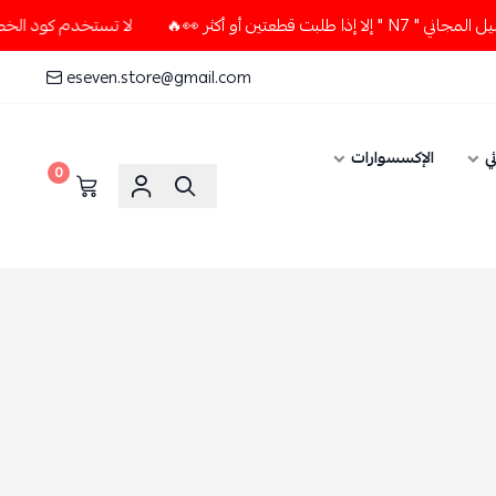
ثر 👀🔥
لا تستخدم كود الخصم و التوصيل المجاني " N7 " إلا إ
eseven.store@gmail.com
ي
الإكسسوارات
0