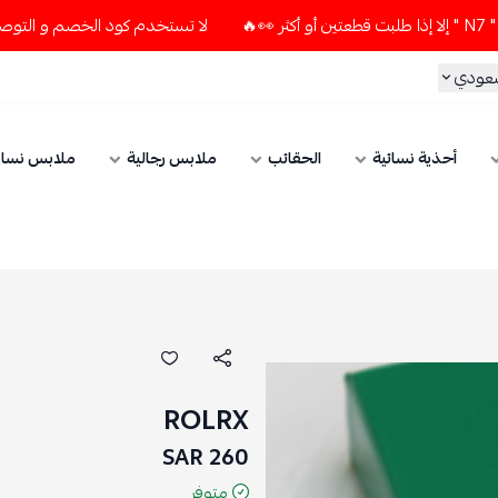
لا تستخدم كود الخصم و التوصيل المجاني " N7 " إلا إذا طلبت قطعتين أو أك
سعودي
أحذية نسائية
الحقائب
ملابس رجالية
ملابس نسائ
ROLRX
260 SAR
متوفر