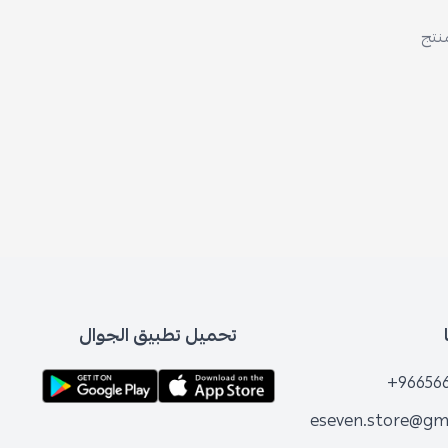
منتج
تحميل تطبيق الجوال
+96656
eseven.store@gm