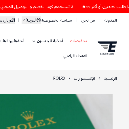
لا تستخدم كود الخصم و التوصيل المجاني " N7 " إلا إذا طلبت قطعتين أو أكثر 👀🔥
العربية
|
ريال 
المدونة
من نحن
سياسة الخصوصية
تخفيضات
أحذية للجنسين
أحذية رجالية
ESEVEN STORE
الاهداء الرقمي
الرئيسية
الإكسسوارات
ROLRX