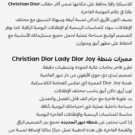
كلاسيكيًا راقيًا يحافظ على مكانتها ضمن أكثر حقائب
Christian Dior
طلبًا في عالم الموضة الفاخرة.
يضيف اللون الأزرق الداكن لمسة أنيقة وسهلة التنسيق مع مختلف
الإطلالات، سواء للمناسبات الرسمية أو الإطلالات اليومية الراقية. كما يوفر
التصميم الواسع مساحة عملية لحمل جميع مستلزماتك الأساسية مع
الحفاظ على مظهر أنيق ومتوازن.
مميزات شنطة Christian Dior Lady Dior Joy
تطريز فاخر بخامات عالية الجودة وتشطيبات دقيقة.
تصميم ليدي دي جوي الأيقوني من دار ديور العالمية.
نقشة Dior Joy المميزة التي تعكس الفخامة الكلاسيكية.
لون أزرق داكن أنيق يناسب مختلف الإطلالات.
يد علوية فاخرة مع حزام كتف قابل للفصل والتعديل.
مساحة داخلية عملية تلبي احتياجاتك اليومية بأناقة.
مناسبة للمناسبات الرسمية والإطلالات الفاخرة اليومية.
إذا كنتِ تبحثين عن
شنطه ديور الجديده
تجمع بين التصميم الراقي
والقيمة الفاخرة، فإن هذه الحقيبة تمثل خيارًا مثاليًا لإضافة لمسة من