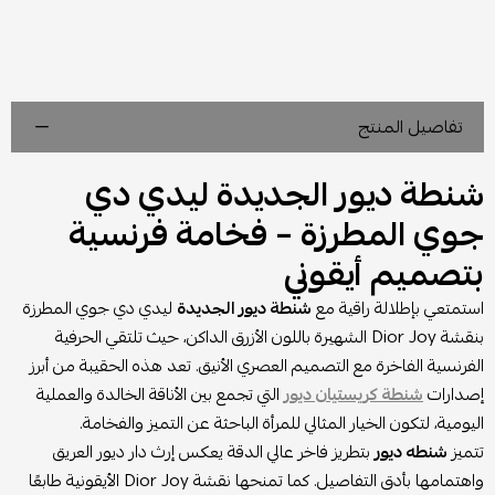
تفاصيل المنتج
شنطة ديور الجديدة ليدي دي
جوي المطرزة – فخامة فرنسية
بتصميم أيقوني
استمتعي بإطلالة راقية مع
شنطة ديور الجديدة
ليدي دي جوي المطرزة
بنقشة Dior Joy الشهيرة باللون الأزرق الداكن، حيث تلتقي الحرفية
الفرنسية الفاخرة مع التصميم العصري الأنيق. تعد هذه الحقيبة من أبرز
إصدارات
شنطة كريستيان ديور
التي تجمع بين الأناقة الخالدة والعملية
اليومية، لتكون الخيار المثالي للمرأة الباحثة عن التميز والفخامة.
تتميز
شنطه ديور
بتطريز فاخر عالي الدقة يعكس إرث دار ديور العريق
واهتمامها بأدق التفاصيل. كما تمنحها نقشة Dior Joy الأيقونية طابعًا