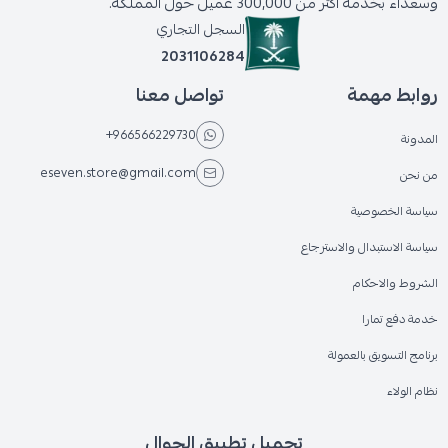
وسعداء بخدمة أكثر من 300,000 عميل حول المملكة.
السجل التجاري
2031106284
روابط مهمة
تواصل معنا
+966566229730
المدونة
eseven.store@gmail.com
من نحن
سياسة الخصوصية
سياسة الاستبدال والاسترجاع
الشروط والاحكام
خدمة دفع تمارا
برنامج التسويق بالعمولة
نظام الولاء
تحميل تطبيق الجوال