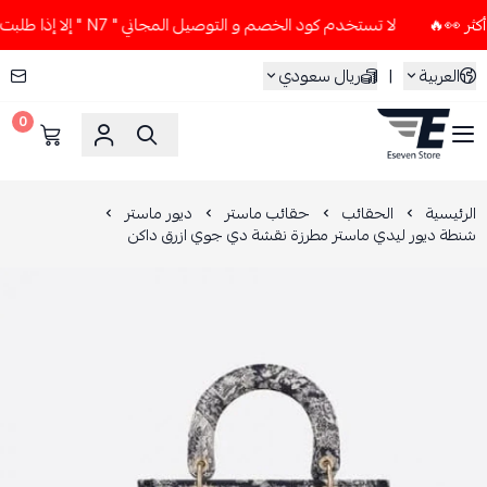
لا تستخدم كود الخصم و التوصيل المجاني " N7 " إلا إذا طلبت قطعتين أو أكثر 👀🔥
العربية
|
ريال سعودي
0
ESEVEN STORE
الرئيسية
الحقائب
حقائب ماستر
ديور ماستر
شنطة ديور ليدي ماستر مطرزة نقشة دي جوي ازرق داكن