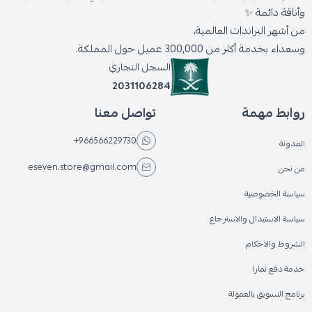
وأناقة دائمة ✨
من أشهر البراندات العالمية،
وسعداء بخدمة أكثر من 300,000 عميل حول المملكة.
السجل التجاري
2031106284
روابط مهمة
تواصل معنا
+966566229730
المدونة
eseven.store@gmail.com
من نحن
سياسة الخصوصية
سياسة الاستبدال والاسترجاع
الشروط والاحكام
خدمة دفع تمارا
برنامج التسويق بالعمولة