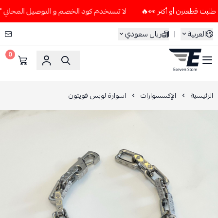
لا تستخدم كود الخصم و التوصيل المجاني " N7 " إلا إذا طلبت قطعتين أو أكثر 👀🔥
العربية
|
ريال سعودي
0
ESEVEN STORE
الرئيسية
الإكسسوارات
اسوارة لويس فويتون