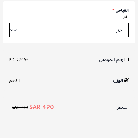
القياس
*
اختر
رقم الموديل
BD-27055
الوزن
1 كجم
490 SAR
السعر
710 SAR