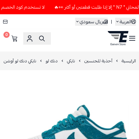
أكثر 👀🔥
لا تستخدم كود الخصم و التوصيل المجاني " N7 " إلا
العربية
|
ريال سعودي
0
ESEVEN STORE
الرئيسية
أحذية للجنسين
نايكي
دنك لو
نايكي دنك لو أوشن