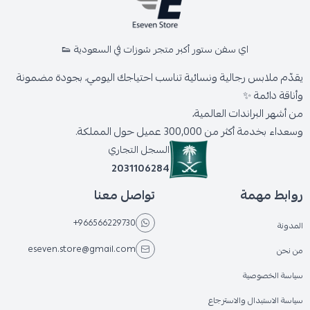
اي سفن ستور أكبر متجر شوزات في السعودية 👟
يقدّم ملابس رجالية ونسائية تناسب احتياجك اليومي، بجودة مضمونة
وأناقة دائمة ✨
من أشهر البراندات العالمية،
وسعداء بخدمة أكثر من 300,000 عميل حول المملكة.
السجل التجاري
2031106284
روابط مهمة
تواصل معنا
+966566229730
المدونة
eseven.store@gmail.com
من نحن
سياسة الخصوصية
سياسة الاستبدال والاسترجاع