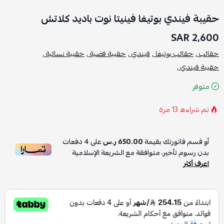
حقيبة فيندي بوتيغا فينيتا نوت باديد كلاتش
2,600 SAR
حقائب ,
حقائب بوتيغا ,
فيندي ,
حقيبة فضية ,
حقيبة نسائية ,
حقيبة فيندي ,
متوفر
تم شراءه
13
مرة
أو قسم فاتورتك بقيمة
650.00 ر.س
على
4
دفعات
بدون رسوم تأخير، متوافقة مع الشريعة الإسلامية
اعرف أكثر