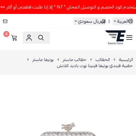
د الخصم و التوصيل المجاني " N7 " إلا إذا طلبت قطعتين أو أكثر 👀🔥
العربية
|
ريال سعودي
0
ESEVEN STORE
الرئيسية
الحقائب
حقائب ماستر
بوتيغا ماستر
حقيبة فيندي بوتيغا فينيتا نوت باديد كلاتش