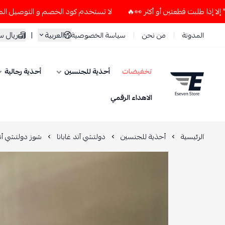
لا تستخدم كود الخصم و التوصيل المجاني " N7 " إلا إذا طلبت قطعتين أو أكثر 👀🔥
العربية
|
ريال 
المدونة
من نحن
سياسة الخصوصية
تخفيضات
أحذية للجنسين
أحذية رجالية
ESEVEN STORE
الاهداء الرقمي
الرئيسية
أحذية للجنسين
دولتشي آند غابانا
شوز دولتشي أند