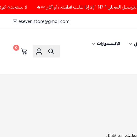
عتين أو أكثر 👀🔥
لا تستخدم كود الخصم و التوصيل المجاني " 
eseven.store@gmail.com
ي
الإكسسوارات
0
لتشي اند غابانا ,