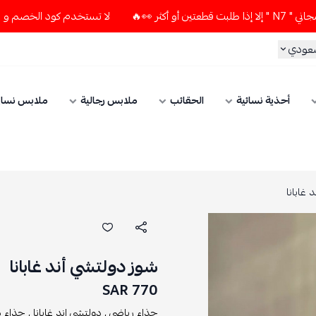
لا تستخدم كود الخصم و التوصيل المجاني " N7 " إلا إذا طلبت قط
سعودي
أحذية نسائية
الحقائب
ملابس رجالية
ملابس نسائ
 غابانا
شوز دولتشي أند غابانا
770 SAR
حذاء رياضي ,
دولتشي اند غابانا ,
حذاء دو