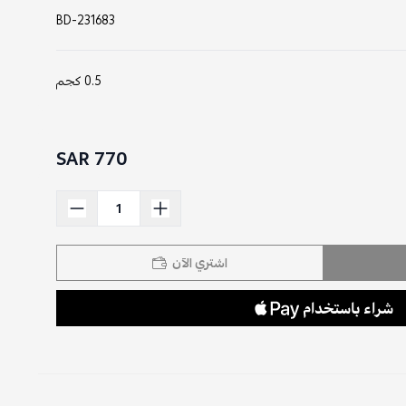
BD-231683
0.5 كجم
770 SAR
اشتري الآن