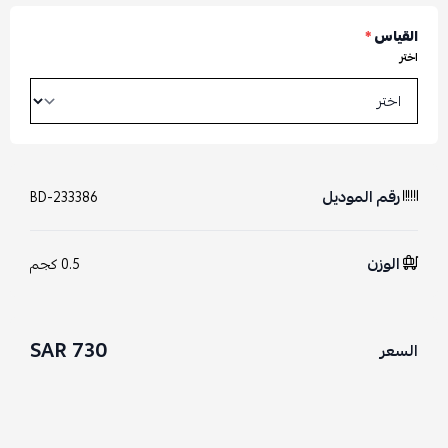
القياس
*
اختر
رقم الموديل
BD-233386
الوزن
0.5 كجم
730 SAR
السعر