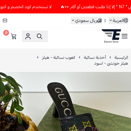
لا تستخدم كود الخصم و التوصيل المجاني " N7 " إلا إذا طلبت 
العربية
|
ريال سعودي
0
ESEVEN STORE
الرئيسية
أحذية نسائية
كعوب نسائية - هيلز
هيلز جوتشي - اسود