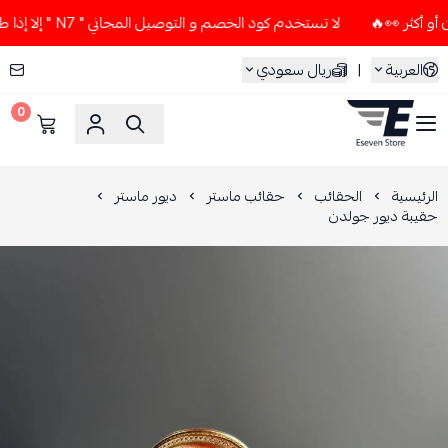
لا تستخدم كود الخصم و التوصيل المجاني " N7 " إلا إذا طلبت قطعتين أو أكثر 👀🔥
العربية
|
ريال سعودي
0
ESEVEN STORE
الرئيسية
الحقائب
حقائب ماستر
ديور ماستر
حقيبة ديور جولدن