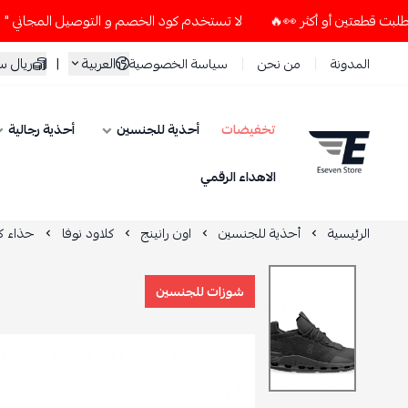
لا تستخدم كود الخصم و التوصيل المجاني " N7 " إلا إذا طلبت قطعتين أو أكثر 👀🔥
العربية
|
ريال 
المدونة
من نحن
سياسة الخصوصية
تخفيضات
أحذية للجنسين
أحذية رجالية
ESEVEN STORE
الاهداء الرقمي
الرئيسية
أحذية للجنسين
اون رانينج
كلاود نوفا
حذاء كل
شوزات للجنسين