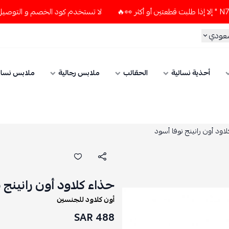
لا تستخدم كود الخصم و التوصيل المجاني " N7 " إلا إذا طلبت قطعتين أو أ
سعودي
أحذية نسائية
الحقائب
ملابس رجالية
ملابس نسائ
اود أون رانينج نوفا أسود
حذاء كلاود أون رانينج 
أون كلاود للجنسين
488 SAR