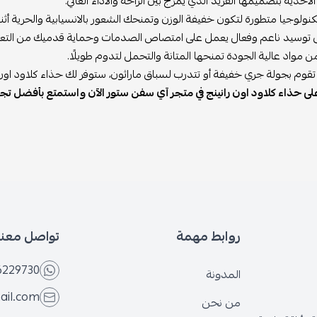
لأحذية بتصميمها الفريد الذي يمزج بين الراحة والأداء العالي.
ولوجيا متطورة لتكون خفيفة الوزن وتمنحك الشعور بالانسيابية والحرية أثنا
 توسيد ناعم وفعال يعمل على امتصاص الصدمات وحماية قدميك من التعب
مواد عالية الجودة تمنحها المتانة والتحمل لتدوم طويلًا.
قوم بجولة جري خفيفة أو تتدرب لسباق ماراثون، ستوفر لك حذاء كلاود اون ران
لى حذاء كلاود اون رانينج في متجر آي سفن ستور الآن واستمتع بأفضل تجرب
روابط مهمة
تواصل معنا
6229730
المدونة
ail.com
من نحن