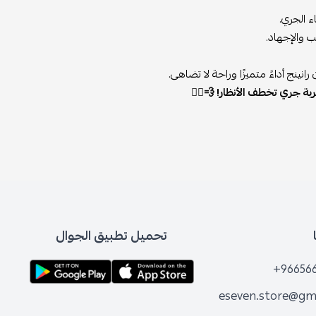
ء الجري.
 والإجهاد.
ينج أداءً متميزًا وراحة لا تضاهى.
ة جري تخطف الأنظار! 💨🏃‍♂️
تحميل تطبيق الجوال
+96656
eseven.store@gm