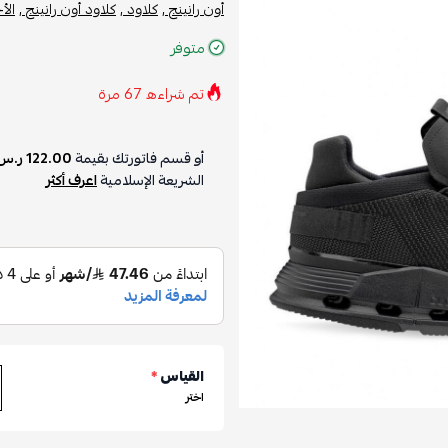
أون رانينج ,
كلاود ,
كلاود أون رانينج ,
الأ
متوفر
تم شراءه
67
مرة
أو قسم فاتورتك بقيمة
122.00 ر.س
الشريعة الإسلامية
اعرف أكثر
القياس
*
اختر