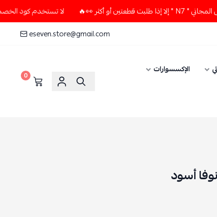
كثر 👀🔥
لا تستخدم كود الخصم و التوصيل المجاني " N7 " إلا 
eseven.store@gmail.com
ي
الإكسسوارات
0
نوفا أسود