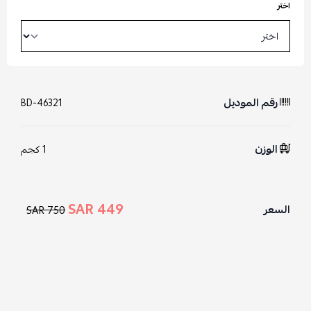
اختر
رقم الموديل
BD-46321
الوزن
1 كجم
449 SAR
السعر
750 SAR