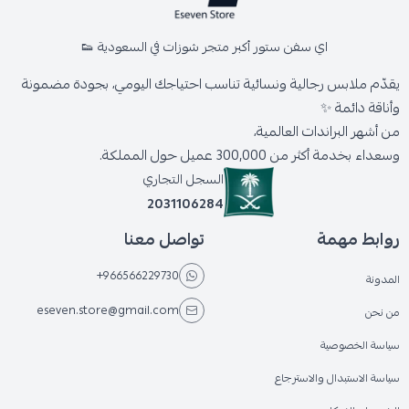
اي سفن ستور أكبر متجر شوزات في السعودية 👟
يقدّم ملابس رجالية ونسائية تناسب احتياجك اليومي، بجودة مضمونة
وأناقة دائمة ✨
من أشهر البراندات العالمية،
وسعداء بخدمة أكثر من 300,000 عميل حول المملكة.
السجل التجاري
2031106284
روابط مهمة
تواصل معنا
+966566229730
المدونة
eseven.store@gmail.com
من نحن
سياسة الخصوصية
سياسة الاستبدال والاسترجاع