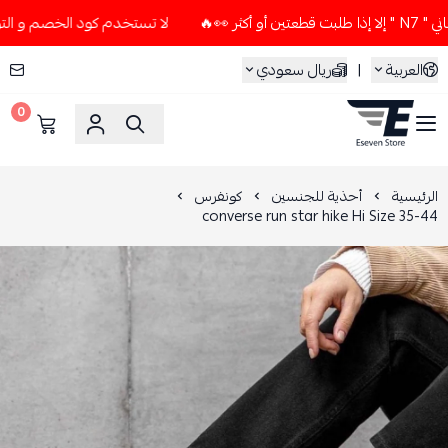
لا تستخدم كود الخصم و التوصيل المجاني " N7 " إلا إذا طلب
العربية
|
ريال سعودي
0
ESEVEN STORE
الرئيسية
أحذية للجنسين
كونفرس
converse run star hike Hi Size 35-44