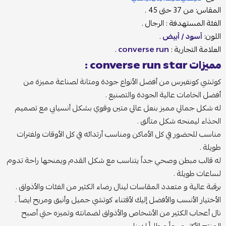
المقاس: من 37 حتى 45 .
الفئة المستهدفة : الرجال .
اللون:
أسود / أبيض
.
العلامة التجارية :
converse run
.
مميزات converse run star :
كوتشي كونفيرس من أفضل الأنواع جودة ومتانة لصناعة مميزة من
أفضل الخامات عالية الجودة والتصنيع .
له شكل جمالي مميز بنعل عالي متين وقوي بشكل أنسيابي مع تصميم
الحذاء ليمنحه شكل متألق .
مناسب للحضور في كل الأماكن ومناسب أرتدائه في كل الأوقات ولفترات
طويلة .
له قالب مبطن وصحي جداً يتناسب مع شكل القدم ويمنحها راحة تدوم
لساعات طويلة .
برقبة عالية و متعدد المقاسات لينال رضاء الكثير من الفئات والأذواق .
الأختيار الأنسب والأفضل إليك لأقتناء كوتشي جميل وأنيق ومريح ايضاً .
نال أعجاب الكثير من الأشخاص والأذواق لضمانته وتميزه حتي أصبح