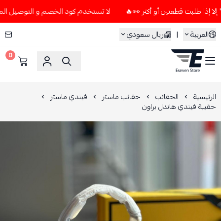
لا تستخدم كود الخصم و التوصيل المجاني " N7 " إلا إذا طلبت قطعتين أو أكث
العربية
|
ريال سعودي
0
ESEVEN STORE
الرئيسية
الحقائب
حقائب ماستر
فيندي ماستر
حقيبة فيندي هاندل براون