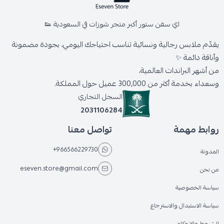
اي سفن ستور أكبر متجر شوزات في السعودية 👟
يقدّم ملابس رجالية ونسائية تناسب احتياجك اليومي، بجودة مضمونة
وأناقة دائمة ✨
من أشهر البراندات العالمية،
وسعداء بخدمة أكثر من 300,000 عميل حول المملكة.
السجل التجاري
2031106284
روابط مهمة
تواصل معنا
+966566229730
المدونة
eseven.store@gmail.com
من نحن
سياسة الخصوصية
سياسة الاستبدال والاسترجاع
الشروط والاحكام