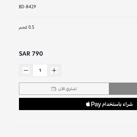
BD-8429
0.5 كجم
790 SAR
اشتري الآن