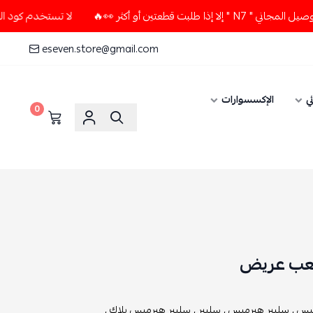
 أو أكثر 👀🔥
لا تستخدم كود الخصم و التوصيل المجاني " N7 "
eseven.store@gmail.com
ي
الإكسسوارات
0
كعب عريض
يس ,
سليبر هيرميس ,
سليبر ,
سليبر هيرميس بلاك ,