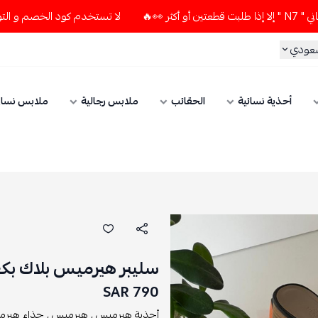
لا تستخدم كود الخصم و التوصيل المجاني " N7 " إلا إذا طلبت قطعتين
سعودي
أحذية نسائية
الحقائب
ملابس رجالية
ملابس نسائ
سليبر هيرميس بلاك ب
790 SAR
أحذية هيرميس ,
هيرميس ,
حذاء هيرم