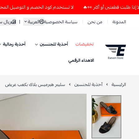
لا تستخدم كود الخصم و التوصيل المجاني " N7 " إلا إذا طلبت قطعتين أو أكثر 👀🔥
العربية
|
ريال 
المدونة
من نحن
سياسة الخصوصية
تخفيضات
أحذية للجنسين
أحذية رجالية
ESEVEN STORE
الاهداء الرقمي
الرئيسية
أحذية للجنسين
سليبر هيرميس بلاك بكعب عريض