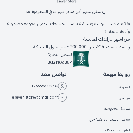
اي سفن ستور أكبر متجر شوزات في السعودية 👟
يقدّم ملابس رجالية ونسائية تناسب احتياجك اليومي، بجودة مضمونة
وأناقة دائمة ✨
من أشهر البراندات العالمية،
وسعداء بخدمة أكثر من 300,000 عميل حول المملكة.
السجل التجاري
2031106284
روابط مهمة
تواصل معنا
+966566229730
المدونة
eseven.store@gmail.com
من نحن
سياسة الخصوصية
سياسة الاستبدال والاسترجاع
الشروط والاحكام