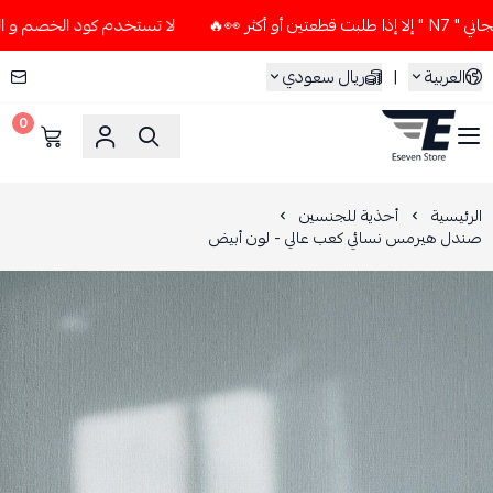
👀🔥
لا تستخدم كود الخصم و التوصيل المجاني " N7 " إلا إذا ط
العربية
|
ريال سعودي
0
ESEVEN STORE
الرئيسية
أحذية للجنسين
صندل هيرمس نسائي كعب عالي - لون أبيض