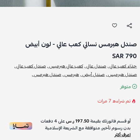
صندل هيرمس نسائي كعب عالي - لون أبيض
790 SAR
حذاء كعب عالي ,
صندل عالي ,
كعب عالي هيرميس ,
صندل كعب عالي ,
صندل هيرميس ,
صندل أبيض ,
هيرمس ,
صندل هيرمس ,
متوفر
تم شراءه
7
مرات
أو قسم فاتورتك بقيمة
197.50 ر.س
على
4
دفعات
بدون رسوم تأخير، متوافقة مع الشريعة الإسلامية
اعرف أكثر