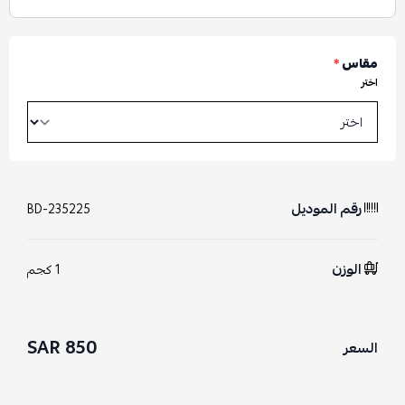
مقاس
*
اختر
رقم الموديل
BD-235225
الوزن
1 كجم
850 SAR
السعر