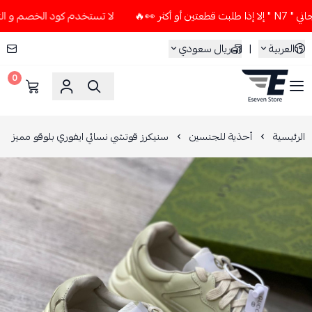
🔥
لا تستخدم كود الخصم و التوصيل المجاني " N7 " إلا إذا طل
العربية
|
ريال سعودي
0
ESEVEN STORE
الرئيسية
أحذية للجنسين
سنيكرز قوتشي نسائي ايفوري بلوقو مميز