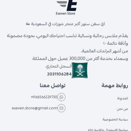
اي سفن ستور أكبر متجر شوزات في السعودية 👟
يقدّم ملابس رجالية ونسائية تناسب احتياجك اليومي، بجودة مضمونة
وأناقة دائمة ✨
من أشهر البراندات العالمية،
وسعداء بخدمة أكثر من 300,000 عميل حول المملكة.
السجل التجاري
2031106284
روابط مهمة
تواصل معنا
+966566229730
المدونة
eseven.store@gmail.com
من نحن
سياسة الخصوصية
سياسة الاستبدال والاسترجاع