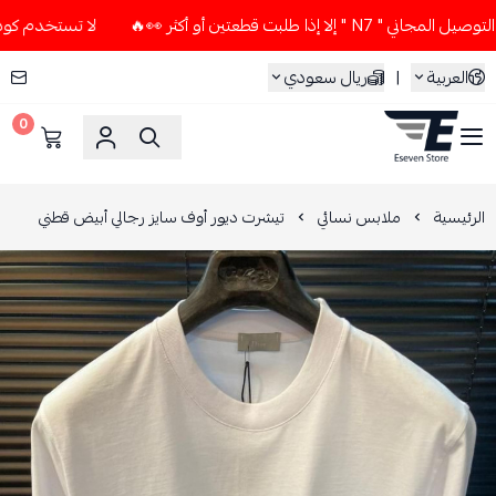
 طلبت قطعتين أو أكثر 👀🔥
لا تستخدم كود الخصم و التوصيل الم
العربية
|
ريال سعودي
0
ESEVEN STORE
الرئيسية
ملابس نسائي
تيشرت ديور أوف سايز رجالي أبيض قطني