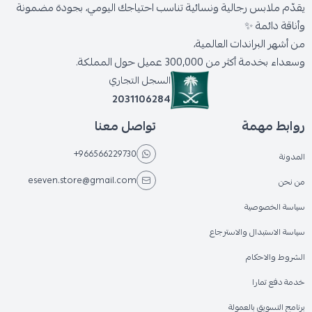
يقدّم ملابس رجالية ونسائية تناسب احتياجك اليومي، بجودة مضمونة
وأناقة دائمة ✨
من أشهر البراندات العالمية،
وسعداء بخدمة أكثر من 300,000 عميل حول المملكة.
السجل التجاري
2031106284
روابط مهمة
تواصل معنا
+966566229730
المدونة
eseven.store@gmail.com
من نحن
سياسة الخصوصية
سياسة الاستبدال والاسترجاع
الشروط والاحكام
خدمة دفع تمارا
برنامج التسويق بالعمولة