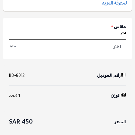
مقاس
*
اختر
رقم الموديل
BD-8012
الوزن
1 كجم
450 SAR
السعر