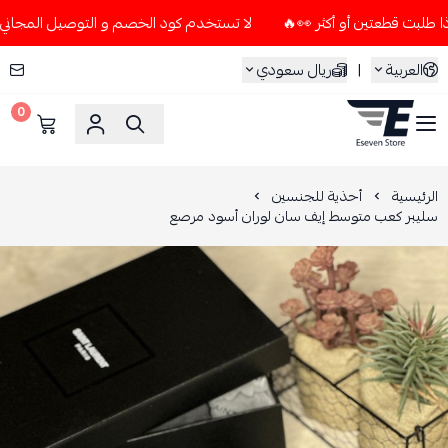
لا تستخدم كود الخصم و التوصيل المجاني " N7 " إلا إذا طلبت قطعتين أو أكثر 👀🔥
العربية
|
ريال سعودي
0
ESEVEN STORE
الرئيسية
أحذية للجنسين
سليبر كعب متوسط إيف سان لوران أسود مرصع