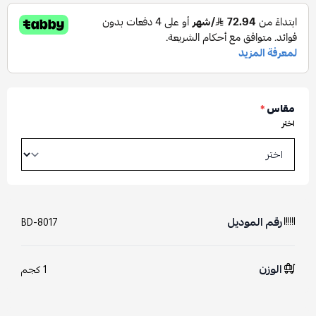
مقاس
*
اختر
رقم الموديل
BD-8017
الوزن
1 كجم