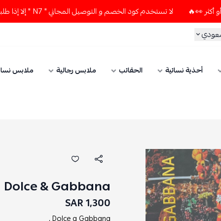
لا تستخدم كود الخصم و التوصيل المجاني " N7 " إلا إذا طلبت قطعتين أو أكثر 👀🔥
ي
أحذية نسائية
الحقائب
ملابس رجالية
ملابس نسائي
Dolce & Gabbana
1,300 SAR
Dolce g Gabbana ,