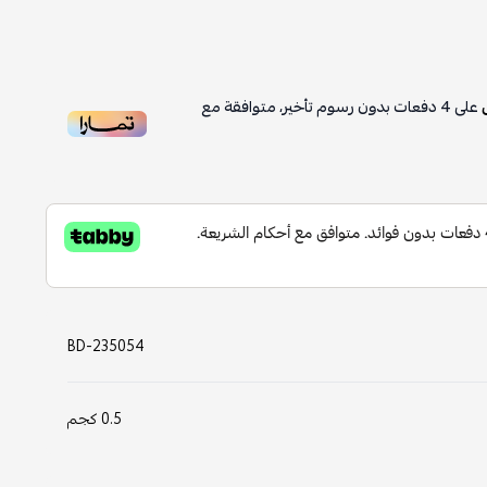
4
دفعات بدون رسوم تأخير، متوافقة مع
BD-235054
0.5 كجم