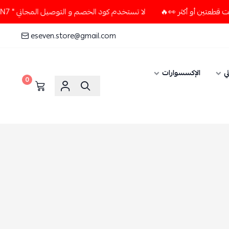
لا تستخدم كود الخصم و التوصيل المجاني " N7 " إلا إذا طلبت قطعتين أو أكثر 👀🔥
eseven.store@gmail.com
الإكسسوارات
0