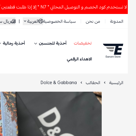
ود الخصم و التوصيل المجاني " N7 " إلا إذا طلبت قطعتين أو أكثر 👀🔥
العربية
|
ريال سعود
المدونة
من نحن
سياسة الخصوصية
تخفيضات
أحذية للجنسين
أحذية رجالية
ESEVEN STORE
الاهداء الرقمي
الرئيسية
الحقائب
Dolce & Gabbana