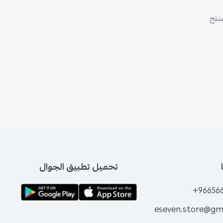
تحميل تطبيق الجوال
+96
eseven.store