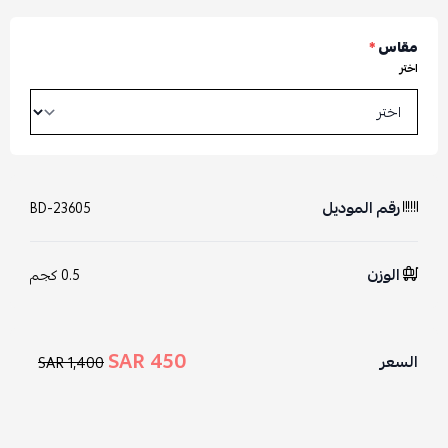
مقاس
*
اختر
رقم الموديل
BD-23605
الوزن
0.5 كجم
450 SAR
السعر
1,400 SAR