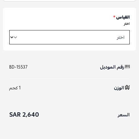
القياس
*
اختر
رقم الموديل
BD-15537
الوزن
1 كجم
2,640 SAR
السعر