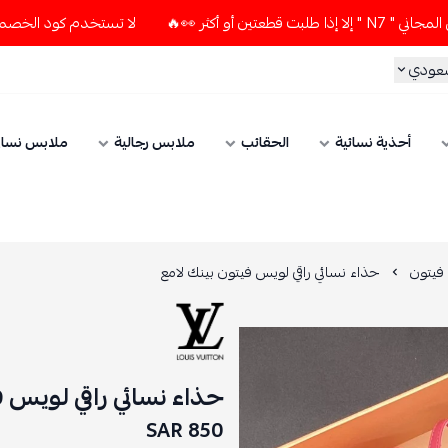
لا تستخدم كود الخصم و التوصيل المجاني " N7 " إلا إذا طلبت
سعودي
أحذية نسائية
الحقائب
ملابس رجالية
ملابس نسائ
فيتون
حذاء نسائي راقي لويس فيتون بينك لامع
حذاء نسائي راقي لويس ف
850 SAR