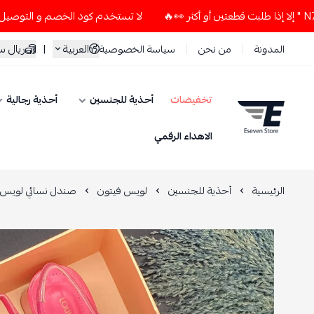
لا تستخدم كود الخصم و التوصيل المجاني " N7 " إلا إذا طلبت قطعتين أو أكثر 👀
العربية
|
ريال 
المدونة
من نحن
سياسة الخصوصية
تخفيضات
أحذية للجنسين
أحذية رجالية
ESEVEN STORE
الاهداء الرقمي
الرئيسية
أحذية للجنسين
لويس فيتون
صندل نسائي لويس 