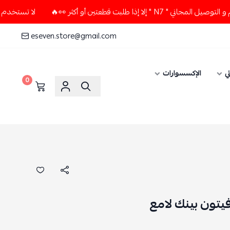
 قطعتين أو أكثر 👀🔥
لا تستخدم كود الخصم و التوصيل المجاني
eseven.store@gmail.com
ي
الإكسسوارات
0
يتون بينك لامع