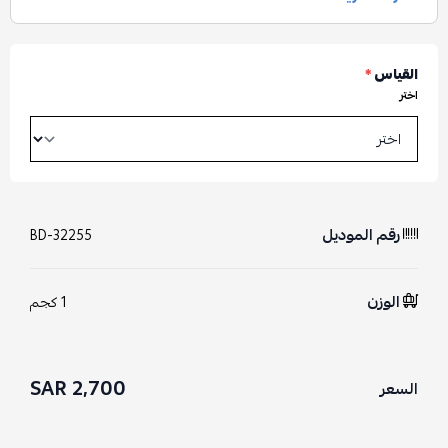
القياس
*
اختر
رقم الموديل
BD-32255
الوزن
1 كجم
2,700 SAR
السعر