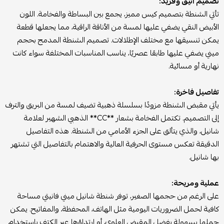
تصميم أنيق وفريد:
تأتي الشنطة بتصميم كيس مميز، يجمع بين البساطة والفخامة. اللون
الأبيض النقي يضفي عليها لمسة من الأناقة الراقية، مما يجعلها قطعة
يمكن تنسيقها مع مختلف الإطلالات. تصميم الشنطة المدمج بحجم
ميني يضفي عليها طابعًا عصريًا، يناسب المناسبات المختلفة سواء كانت
نهارية أو مسائية.
تفاصيل فاخرة:
يأتي مقبض الشنطة مزودًا بسلسلة ذهبية تضيف لمسة من البريق والترف
إلى التصميم. تكتمل الفخامة بشعار **CC** الذهبي الشهير لعلامة
شانيل، والذي يتألق على الجزء الأمامي من الشنطة. هذه التفاصيل
الدقيقة تعكس مستوى الحرفية العالية والاهتمام بالتفاصيل التي تشتهر
بها شانيل.
عملية ومريحة:
على الرغم من حجمها الصغير، توفر شنطة شانيل ميني فانيتي مساحة
كافية لحمل الضروريات اليومية مثل الهاتف، المحفظة، والمفاتيح. يمكن
حملها بسهولة بفضل المقبض العلوي، أو ارتداؤها عبر الكتف باستخدام