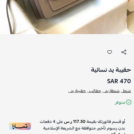
حقيبة يد نسائية
470 SAR
شنط ,
شنطة يد ,
حقائب ,
حقيبة يد ,
متوفر
أو قسم فاتورتك بقيمة
117.50 ر.س
على
4
دفعات
بدون رسوم تأخير، متوافقة مع الشريعة الإسلامية