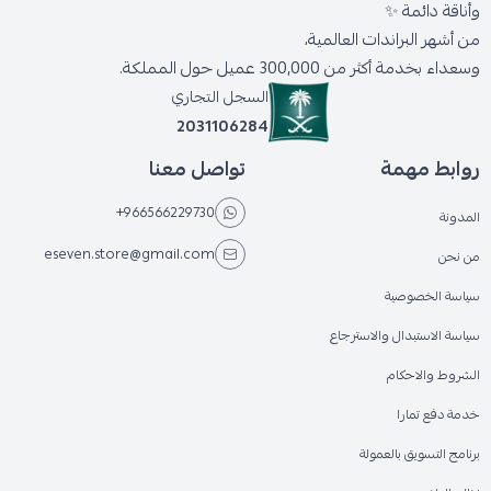
وأناقة دائمة ✨
من أشهر البراندات العالمية،
وسعداء بخدمة أكثر من 300,000 عميل حول المملكة.
السجل التجاري
2031106284
روابط مهمة
تواصل معنا
+966566229730
المدونة
eseven.store@gmail.com
من نحن
سياسة الخصوصية
سياسة الاستبدال والاسترجاع
الشروط والاحكام
خدمة دفع تمارا
برنامج التسويق بالعمولة