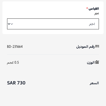
القياس
*
اختر
رقم الموديل
BD-231664
الوزن
0.5 كجم
730 SAR
السعر