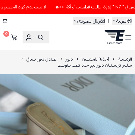
ر 👀🔥
لا تستخدم كود الخصم و التوصيل المجاني " N7 " إلا إذ
العربية
|
ريال سعودي
0
ESEVEN STORE
الرئيسية
أحذية للجنسين
ديور
صندل ديور نسائي
سليبر كريستيان ديور بيج جلد كعب متوسط