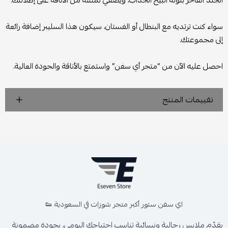
الجلد الفاخر بلونه البيج الجذاب، ويضفي لمسة من الأناقة على إطلالتك.
سواء كنت ترتديه مع البنطال أو الفستان، سيكون هذا السليبر إضافة رائعة
إلى مجموعتك.
احصل عليه الآن من “متجر أي سفن” واستمتع بالأناقة والجودة العالية.
تقييمات المنتج
اي سفن ستور أكبر متجر شوزات في السعودية 👟
يقدّم ملابس رجالية ونسائية تناسب احتياجك اليومي، بجودة مضمونة