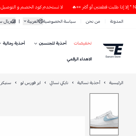
لا تستخدم كود الخصم و التوصيل المجاني " N7 " إلا إذا طلبت قطعتين أو أكثر
العربية
|
ريال 
المدونة
من نحن
سياسة الخصوصية
تخفيضات
أحذية للجنسين
أحذية رجالية
ESEVEN STORE
الاهداء الرقمي
الرئيسية
أحذية نسائية
نايكي نسائي
اير فورس لو
سنيكر ا