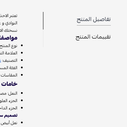
تعتبر الاحذ
تفاصيل المنتج
النوادي و 
نسختك الا
تقييمات المنتج
مواصفات
نوع المنتج 
العلامة التجا
التصنيف:
ن
الفئة المس
المقاسات المتوفرة : متو
خامات سن
النعل: مصن
الجزء العل
الجزء الدا
تصميم سنيك
نعل أبيض 