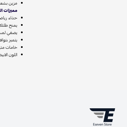
مزين بشعار 
مميزات ال
حذاء رياضي
يمنح طلتك 
يضفي لمسة 
يتميز بتوا
خامات متين
اللون الاب