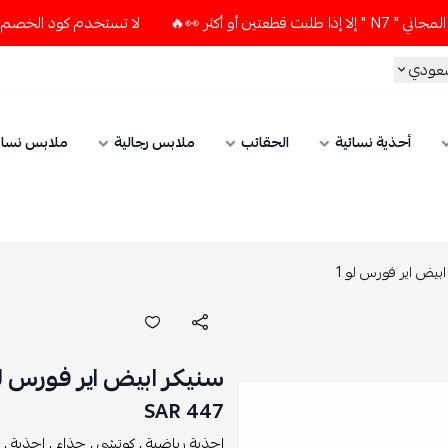
 👀🔥
لا تستخدم كود الخصم و التوصيل المجاني " N7 " إلا إذا 
سعودي
أحذية نسائية
الحقائب
ملابس رجالية
ملابس نسائ
بيض اير فورس لو 1
سنيكر ابيض اير فورس لو
447 SAR
احذية رياضية ,
كوتشي ,
حذاء ,
احذية ,