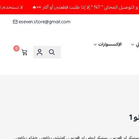
طلبت قطعتين أو أكثر 👀🔥
لا تستخدم كود الخصم و التوصيل المج
eseven.store@gmail.com
ي
الإكسسوارات
0
 1
سنيكر اير فورس ,
سنيكر ابيض اير فورس ,
كوتشي رياضي ,
حذاء رياضي ,