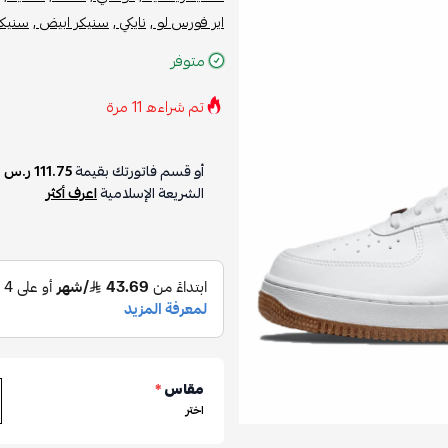
اير فورس لو ,
نايكي ,
سنيكر ابيض ,
سنيكر
متوفر
تم شراءه
11
مرة
أو قسم فاتورتك بقيمة
111.75 ر.س
ع
الشريعة الإسلامية
اعرف أكثر
مقاس
*
اختر