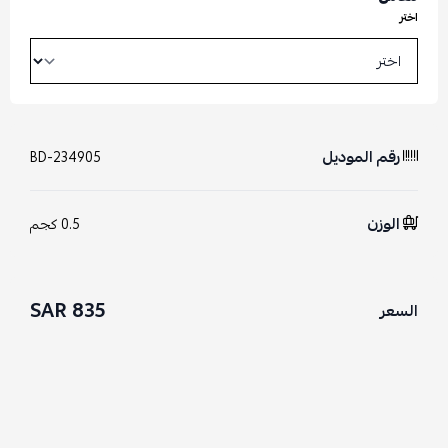
اختر
رقم الموديل
BD-234905
الوزن
0.5 كجم
835 SAR
السعر