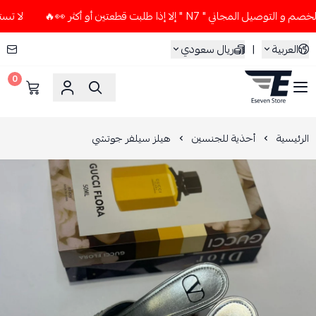
اني " N7 " إلا إذا طلبت قطعتين أو أكثر 👀🔥
لا تستخدم كود ا
العربية
|
ريال سعودي
0
ESEVEN STORE
الرئيسية
أحذية للجنسين
هيلز سيلفر جوتشي