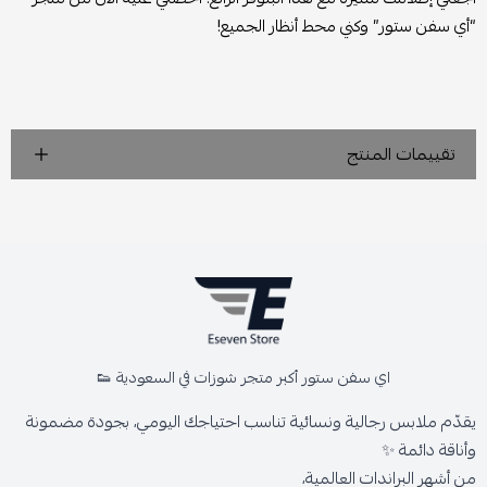
“أي سفن ستور” وكني محط أنظار الجميع!
تقييمات المنتج
اي سفن ستور أكبر متجر شوزات في السعودية 👟
يقدّم ملابس رجالية ونسائية تناسب احتياجك اليومي، بجودة مضمونة
وأناقة دائمة ✨
من أشهر البراندات العالمية،