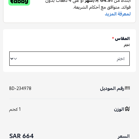
المقاس
*
اختر
رقم الموديل
BD-234978
الوزن
1 كجم
664 SAR
السعر