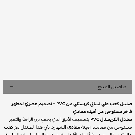
تفاصيل المنتج
صندل كعب عالي نسائي كريستالي من PVC – تصميم عصري لمظهر
فاخر مستوحى من أمينة معادي
صندل الكريستال PVC
بتصميمه الأنيق الذي يجمع بين الراحة والتميز.
مستوحى من تصاميم
أمينة معادي
الشهيرة، يأتي هذا الصندل مع
كعب
عالي كريستالي
يضفي تألقًا وإشراقًا على قدميك. مثالي للمناسبات الخاصة