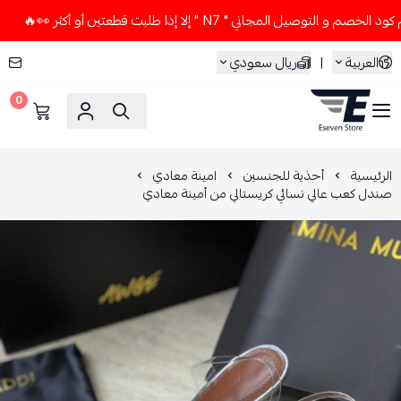
وصيل المجاني " N7 " إلا إذا طلبت قطعتين أو أكثر 👀🔥
لا تس
العربية
|
ريال سعودي
0
ESEVEN STORE
الرئيسية
أحذية للجنسين
امينة معادي
صندل كعب عالي نسائي كريستالي من أمينة معادي