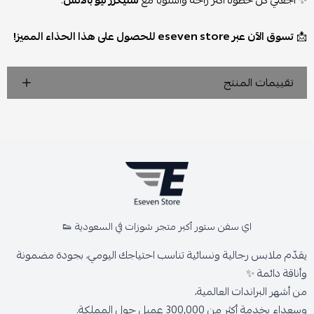
✨ اجعلي كل خطوة أكثر راحة وأسلوباً مع
سنيكرز نيو بالانس
.
📩
تسوق الآن عبر eseven store للحصول على هذا الحذاء المميز!
تقييمات المنتج
اي سفن ستور أكبر متجر شوزات في السعودية 👟
يقدّم ملابس رجالية ونسائية تناسب احتياجك اليومي، بجودة مضمونة
وأناقة دائمة ✨
من أشهر البراندات العالمية،
وسعداء بخدمة أكثر من 300,000 عميل حول المملكة.