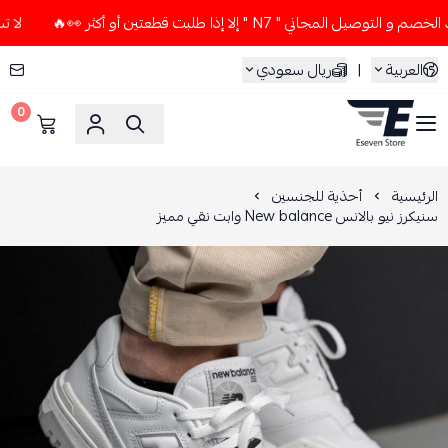
لمجاني " N7 " إلا إذا طلبت قطعتين أو أكثر 👀🔥
لا تستخدم ك
العربية
|
ريال سعودي
0
ESEVEN STORE
الرئيسية
أحذية للجنسين
سنيكرز نيو بالانس New balance وابت نقي مميز