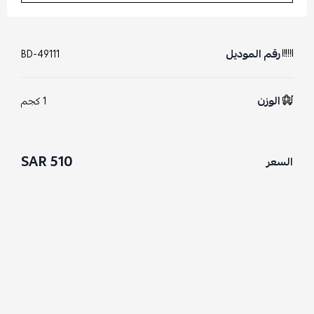
رقم الموديل
BD-49111
الوزن
1 كجم
510 SAR
السعر