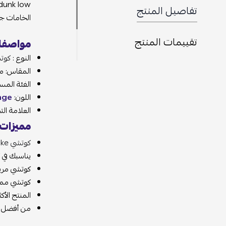
nike dunk low ، للتمتع بأناقة وشياكة بجودة عالية وتميز راقي م
تفاصيل المنتج
الخامات جودة و
تقييمات المنتج
مواصفات nike dunk low ‍:
النوع :
كوتشي nike
المقاس: من 36 حتى 45 .
الفئة المستهدفة
اللون:
 orange
العلامة التجارية : ke dunk low
مميزات nike dunk low ‍:
كوتشي nike من أفضل أختياراتك لحذاء مميز ورائع مصنوع بأحترافية وجودة وتميز حتى يمنحك راحة وثبات عند الأرتداء .
يناسبك في كل ال
كوتشي مريح ورا
كوتشي مميز متو
المنتج الأكثر طل
من أفضل المارك