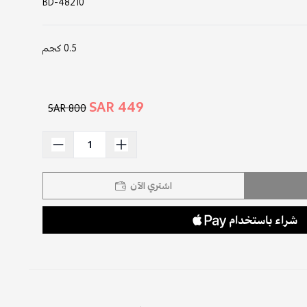
BD-48210
0.5 كجم
449 SAR
800 SAR
اشتري الآن