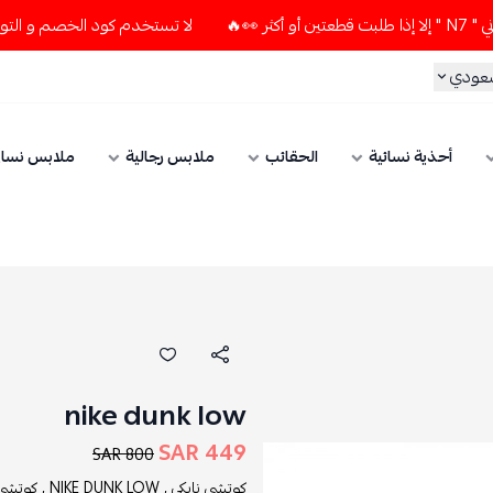
لا تستخدم كود الخصم و التوصيل المجاني " N7 " إلا إذا طلبت قطعتين أو أكث
ي
أحذية نسائية
الحقائب
ملابس رجالية
ملابس نسائي
nike dunk low
449 SAR
800 SAR
كوتشي نايكي ,
NIKE DUNK LOW ,
كوتشي رجالي