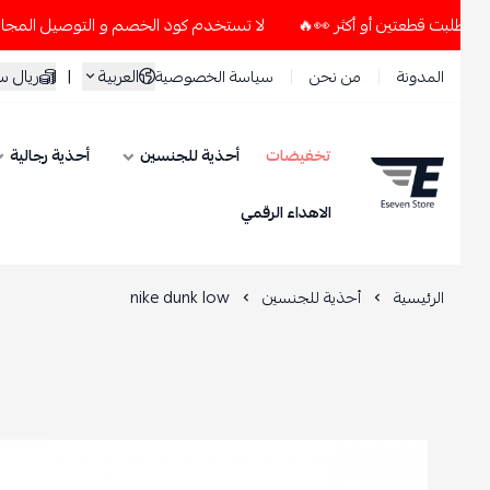
لا تستخدم كود الخصم و التوصيل المجاني " N7 " إلا إذا طلبت قطعتين أو أكثر 👀🔥
العربية
|
ريال سعود
المدونة
من نحن
سياسة الخصوصية
تخفيضات
أحذية للجنسين
أحذية رجالية
ESEVEN STORE
الاهداء الرقمي
الرئيسية
أحذية للجنسين
nike dunk low