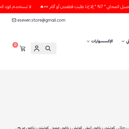
ر 👀🔥
لا تستخدم كود الخصم و التوصيل المجاني " N7 " إلا إذا
eseven.store@gmail.com
الإكسسوارات
0
 ,
كوتشي رياضي انيق ,
كوتش رياضي مميز ,
كوتشي رياضي مريح ,