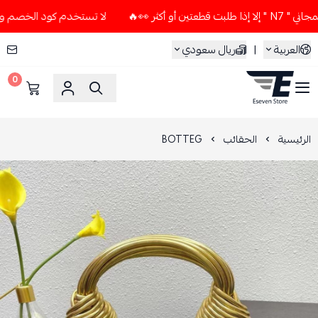
أكثر 👀🔥
لا تستخدم كود الخصم و التوصيل المجاني " N7 " إلا
العربية
|
ريال سعودي
0
ESEVEN STORE
الرئيسية
الحقائب
BOTTEG