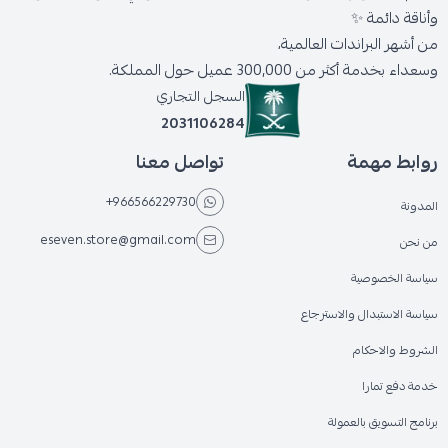
وأناقة دائمة ✨
من أشهر البراندات العالمية،
وسعداء بخدمة أكثر من 300,000 عميل حول المملكة.
السجل التجاري
2031106284
روابط مهمة
تواصل معنا
+966566229730
المدونة
eseven.store@gmail.com
من نحن
سياسة الخصوصية
سياسة الاستبدال والاسترجاع
الشروط والاحكام
خدمة دفع تمارا
برنامج التسويق بالعمولة