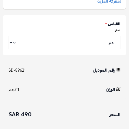
القياس
*
اختر
رقم الموديل
BD-89621
الوزن
1 كجم
490 SAR
السعر