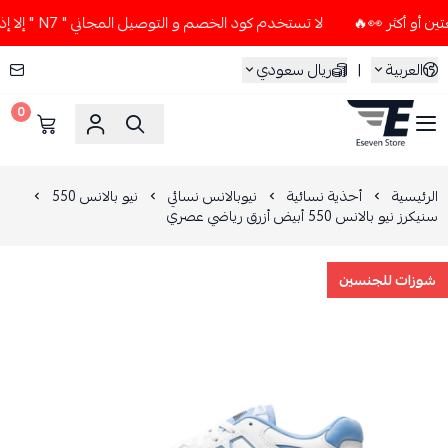
لا تستخدم كود الخصم و التوصيل المجاني " N7 " إلا إذا طلبت قطعتين أو أكثر 👀🔥
العربية
|
ريال سعودي
0
ESEVEN STORE
الرئيسية
أحذية نسائية
نيوبالانس نسائي
نيو بالانس 550
سنيكرز نيو بالانس 550 أبيض أزرق رياضي عصري
شوزات للجنسين