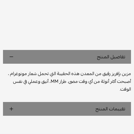
تفاصيل المنتج
مزين بإفريز رقيق من المعدن هذه الحقيبة التي تحمل شعار مونوغرام ،
أصبحت أكثر أنوثة من أي وقت مضى. طراز MM، أنيق وعملي في نفس
الوقت.
تقييمات المنتج