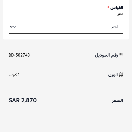
القياس
*
اختر
رقم الموديل
BD-582743
الوزن
1 كجم
2,870 SAR
السعر