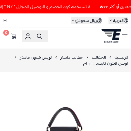
لا تستخدم كود الخصم و التوصيل المجاني " N7 " إلا إذا طلبت قطعتين أو أكثر 👀🔥
العربية
|
ريال سعودي
0
ESEVEN STORE
الرئيسية
الحقائب
حقائب ماستر
لويس فيتون ماستر
لويس فيتون كابيسين ام ام