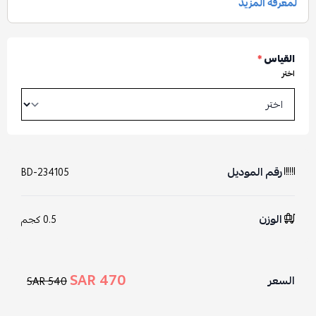
القياس
*
اختر
رقم الموديل
BD-234105
الوزن
0.5 كجم
470 SAR
السعر
540 SAR