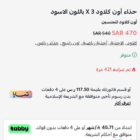
حذاء أون كلاود X 3 باللون الاسود
أون كلاود للجنسين
470 SAR
540 SAR
كلاود ,
الاحذية ,
أحذية رياضية ,
اون رانينج ,
حذاء رياضي ,
متوفر
تم شراءه
421
مرة
أو قسم فاتورتك بقيمة
117.50 ر.س
على
4
دفعات
بدون رسوم تأخير، متوافقة مع الشريعة الإسلامية
اعرف أكثر