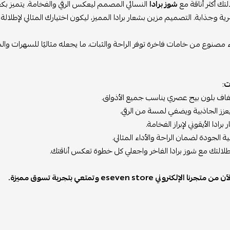
تك أكثر أناقة مع
شوز برادا
النسائي المصمم ليعكس الرقي والفخامة. يتميز بكع
 وجذابة. التصميم مزين بشعار برادا المميز، ليكون اختيارك المثالي لإطلالة 
 مصنوع من خامات فاخرة توفر الراحة والثبات، ما يجعله مثاليًا للسهرات والمنا
ت
:
ف بلون بيج عصري يناسب جميع الأذواق.
عزز الجاذبية ويضفي لمسة من الرقي.
رادا الأيقوني لإبراز الفخامة.
 الجودة لضمان الراحة والأداء المثالي.
طلالتك مع شوز برادا الفاخر واجعلي كل خطوة تعكس أناقتك.
جرنا الإلكتروني eseven store وتمتعي بتجربة تسوق مميزة.