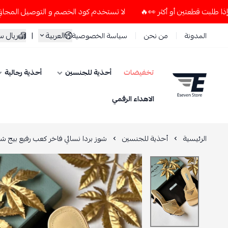
لا تستخدم كود الخصم و التوصيل المجاني " N7 " إلا إذا طلبت قطعتين أو أكثر 👀🔥
العربية
|
ريال 
المدونة
من نحن
سياسة الخصوصية
تخفيضات
أحذية للجنسين
أحذية رجالية
ESEVEN STORE
الاهداء الرقمي
الرئيسية
أحذية للجنسين
شوز بردا نسائي فاخر كعب رفيع بيج ش