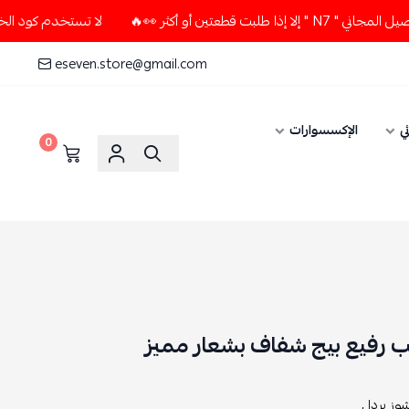
ين أو أكثر 👀🔥
لا تستخدم كود الخصم و التوصيل المجاني " N7 
eseven.store@gmail.com
ي
الإكسسوارات
0
عب رفيع بيج شفاف بشعار مميز
وز بردا ,