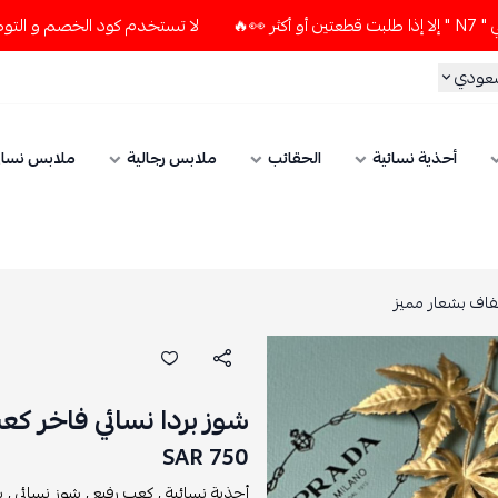
لا تستخدم كود الخصم و التوصيل المجاني " N7 " إلا إذا طلبت قطعت
سعودي
أحذية نسائية
الحقائب
ملابس رجالية
ملابس نسائ
فاف بشعار مميز
شوز بردا نسائي فاخر ك
750 SAR
أحذية نسائية ,
كعب رفيع ,
شوز نسائي ,
ش