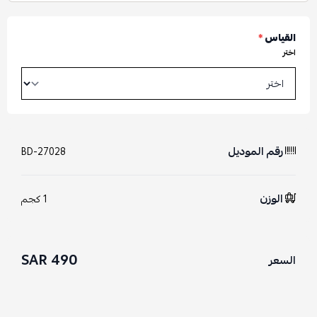
القياس
*
اختر
رقم الموديل
BD-27028
الوزن
1 كجم
490 SAR
السعر