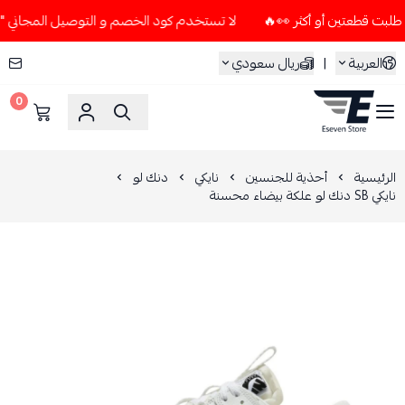
لا تستخدم كود الخصم و التوصيل المجاني " N7 " إلا إذا طلبت قطعتين أو أكثر 👀🔥
العربية
|
ريال سعودي
0
ESEVEN STORE
الرئيسية
أحذية للجنسين
نايكي
دنك لو
نايكي SB دنك لو علكة بيضاء محسنة