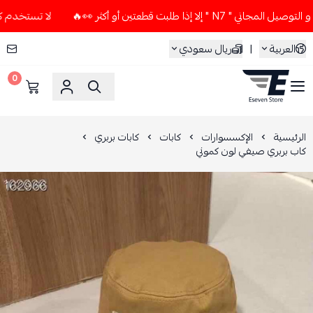
لا إذا طلبت قطعتين أو أكثر 👀🔥
لا تستخدم كود الخصم و التو
العربية
|
ريال سعودي
0
ESEVEN STORE
الرئيسية
الإكسسوارات
كابات
كابات بربري
كاب بربري صيفي لون كموني