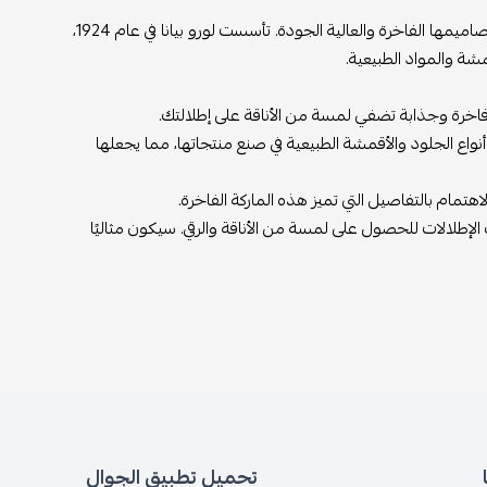
حذاء لورو بيانا هو حذاء فاخر من علامة لورو بيانا (Loro Piana) الإيطالية المعروفة بتصاميمها الفاخرة والعالية الجودة. تأسست لورو بيانا في عام 1924،
ة والمواد الطبيعية.
 فاخرة وجذابة تضفي لمسة من الأناقة على إطلالتك.
واع الجلود والأقمشة الطبيعية في صنع منتجاتها، مما يجعلها
لاهتمام بالتفاصيل التي تميز هذه الماركة الفاخرة.
لإطلالات للحصول على لمسة من الأناقة والرقي. سيكون مثاليًا
تحميل تطبيق الجوال