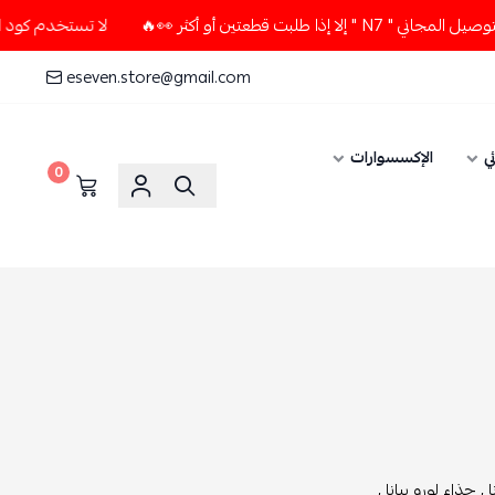
أو أكثر 👀🔥
لا تستخدم كود الخصم و التوصيل المجاني " N7 " 
eseven.store@gmail.com
ي
الإكسسوارات
0
 ,
حذاء لورو بيانا ,