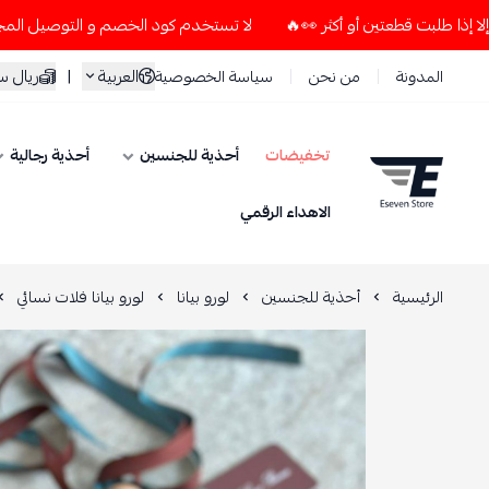
لا تستخدم كود الخصم و التوصيل المجاني " N7 " إلا إذا طلبت قطعتين أو أكثر 👀🔥
العربية
|
ريال 
المدونة
من نحن
سياسة الخصوصية
تخفيضات
أحذية للجنسين
أحذية رجالية
ESEVEN STORE
الاهداء الرقمي
الرئيسية
أحذية للجنسين
لورو بيانا
لورو بيانا فلات نسائي