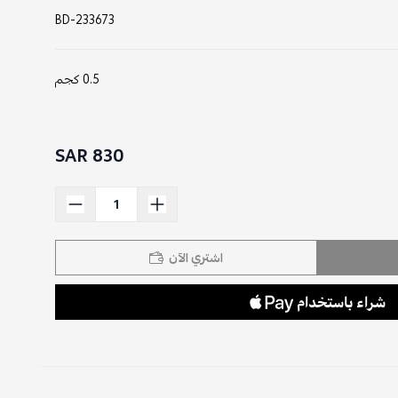
BD-233673
0.5 كجم
830 SAR
اشتري الآن