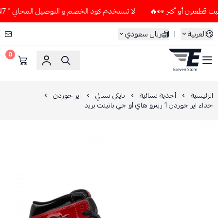
لا تستخدم كود الخصم و التوصيل المجاني " N7 " إلا إذا طلبت قطعتين أو أكثر 👀🔥
العربية
|
ريال سعودي
0
ESEVEN STORE
الرئيسية
أحذية نسائية
نايكي نسائي
اير جوردن
حذاء اير جوردن 1 ريترو هاي أو جي باتينت بريد