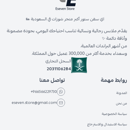
اي سفن ستور أكبر متجر شوزات في السعودية 👟
يقدّم ملابس رجالية ونسائية تناسب احتياجك اليومي، بجودة مضمونة
وأناقة دائمة ✨
من أشهر البراندات العالمية،
وسعداء بخدمة أكثر من 300,000 عميل حول المملكة.
السجل التجاري
2031106284
روابط مهمة
تواصل معنا
+966566229730
المدونة
eseven.store@gmail.com
من نحن
سياسة الخصوصية
سياسة الاستبدال والاسترجاع