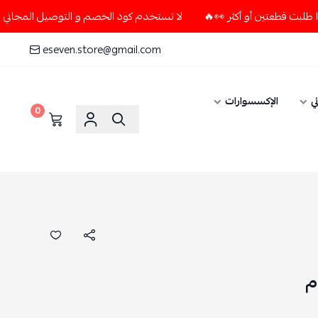
لا تستخدم كود الخصم و التوصيل المجاني " N7 " إلا إذا طلبت قطعتين أو أكثر 👀🔥
eseven.store@gmail.com
ي
الإكسسوارات
0
م