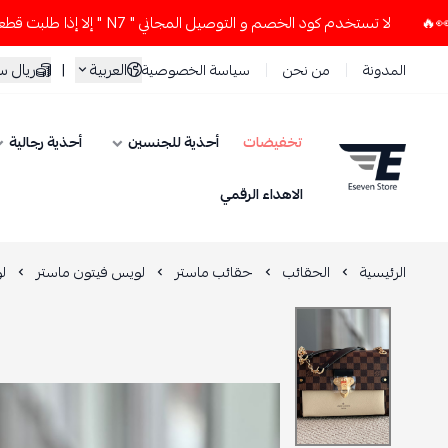
لا تستخدم كود الخصم و التوصيل المجاني " N7 " إلا إذا طلبت قطعتين أو أكثر 👀🔥
العربية
|
ريال 
المدونة
من نحن
سياسة الخصوصية
تخفيضات
أحذية للجنسين
أحذية رجالية
ESEVEN STORE
الاهداء الرقمي
الرئيسية
الحقائب
حقائب ماستر
لويس فيتون ماستر
ل