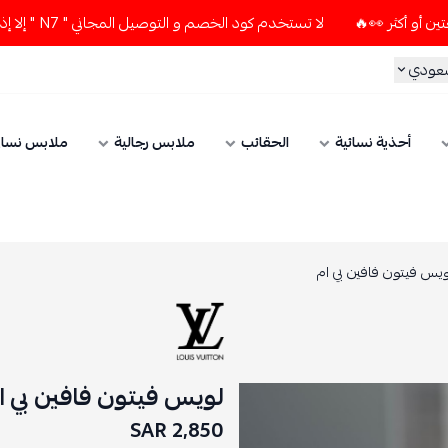
لا تستخدم كود الخصم و التوصيل المجاني " N7 " إلا إذا طلبت قطعتين أو أكثر 👀🔥
سعودي
أحذية نسائية
الحقائب
ملابس رجالية
ملابس نسائ
ويس فيتون فافين بي ام
لويس فيتون فافين بي ا
2,850 SAR