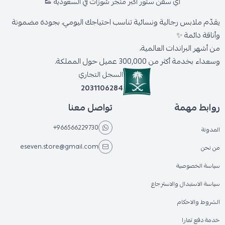
اي سفن ستور أكبر متجر شوزات في السعودية 👟
يقدّم ملابس رجالية ونسائية تناسب احتياجك اليومي، بجودة مضمونة
وأناقة دائمة ✨
من أشهر البراندات العالمية،
وسعداء بخدمة أكثر من 300,000 عميل حول المملكة.
السجل التجاري
2031106284
روابط مهمة
تواصل معنا
+966566229730
المدونة
eseven.store@gmail.com
من نحن
سياسة الخصوصية
سياسة الاستبدال والاسترجاع
الشروط والاحكام
خدمة دفع تمارا