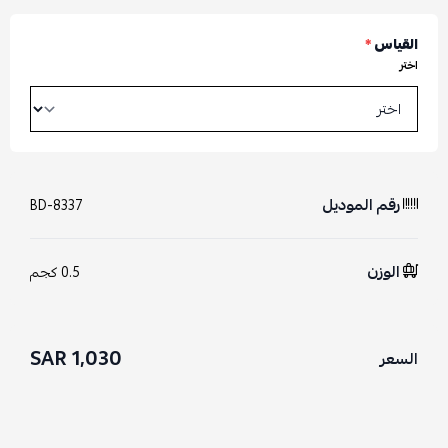
القياس
*
اختر
رقم الموديل
BD-8337
الوزن
0.5 كجم
1,030 SAR
السعر