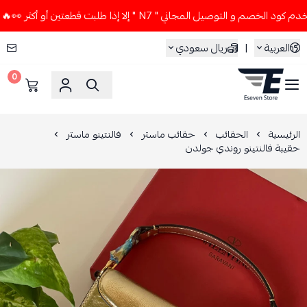
صم و التوصيل المجاني " N7 " إلا إذا طلبت قطعتين أو أكثر 👀🔥
العربية
|
ريال سعودي
0
ESEVEN STORE
الرئيسية
الحقائب
حقائب ماستر
فالنتينو ماستر
حقيبة فالنتينو روندي جولدن