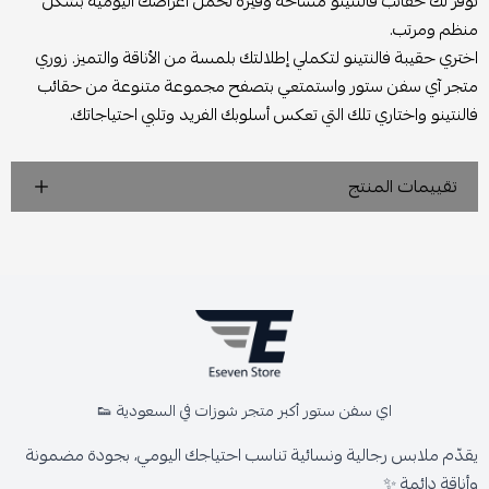
توفر لك حقائب فالنتينو مساحة وفيرة لحمل أغراضك اليومية بشكل
منظم ومرتب.
اختري حقيبة فالنتينو لتكملي إطلالتك بلمسة من الأناقة والتميز. زوري
متجر آي سفن ستور واستمتعي بتصفح مجموعة متنوعة من حقائب
فالنتينو واختاري تلك التي تعكس أسلوبك الفريد وتلبي احتياجاتك.
تقييمات المنتج
اي سفن ستور أكبر متجر شوزات في السعودية 👟
يقدّم ملابس رجالية ونسائية تناسب احتياجك اليومي، بجودة مضمونة
وأناقة دائمة ✨