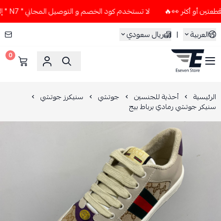
لا تستخدم كود الخصم و التوصيل المجاني " N7 " إلا إذا طلبت قطعتين أو أكثر 👀🔥
العربية
|
ريال سعودي
0
ESEVEN STORE
الرئيسية
أحذية للجنسين
جوتشي
سنيكرز جوتشي
سنيكر جوتشي رمادي برباط بيج